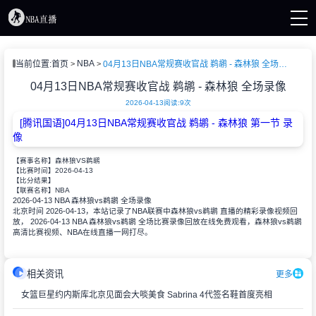
页
NBA
当前位置:
首页
04月13日NBA常规赛收官战 鹈鹕 - 森林狼 全场录像
直播
直播
04月13日NBA常规赛收官战 鹈鹕 - 森林狼 全场录像
A新闻
2026-04-13
阅读:
9次
A录像
[腾讯国语]04月13日NBA常规赛收官战 鹈鹕 - 森林狼 第一节 录
像
【赛事名称】
森林狼VS鹈鹕
2026-04-13
【比赛时间】
【比分结果】
NBA
【联赛名称】
2026-04-13 NBA 森林狼vs鹈鹕 全场录像
北京时间 2026-04-13，本站记录了NBA联赛中森林狼vs鹈鹕 直播的精彩录像视频回
放， 2026-04-13 NBA 森林狼vs鹈鹕 全场比赛录像回放在线免费观看，森林狼vs鹈鹕
高清比赛视频、NBA在线直播一网打尽。
相关资讯
更多
女篮巨星约内斯库北京见面会大啖美食 Sabrina 4代签名鞋首度亮相