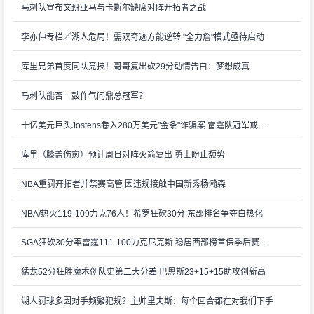
马刺队宣布文班亚马与卡斯尔缺席对阵开拓者之战
李亦伸专栏／湖人危局！需双奇迹方能逆转 "全力詹"模式亟待启动
库里兄弟首度同队竞技！哥哥复出砍29分动情告白：梦想成真
马刺队能否一鼓作气问鼎总冠军？
十亿美元巨头Jostens卷入280万美元"金条"诈骗案 雷霆队冠军戒指陷来源疑云
库里（膝盖伤愈）预计周日对阵火箭复出 勇士盼止颓势
NBA重罚开拓者并禁赛高管 因违规接触中国新秀杨瀚森
NBA/热火119-109力克76人！希罗狂砍30分 东部排名争夺白热化
SGA狂砍30分率雷霆111-100力克尼克斯 稳居西部榜首保季后赛主场优势
猛龙52分狂胜魔术创队史第二大分差 巴恩斯23+15+15助攻创新高
湖人罚球多因对手频繁犯规？主帅里夫斯：每个回合都在对我们下手