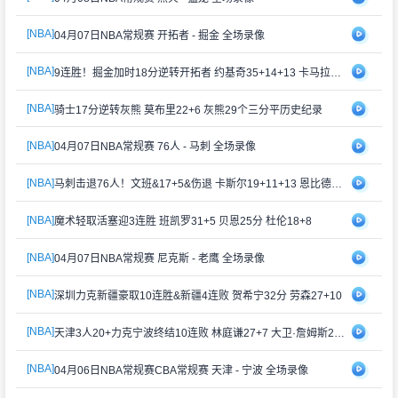
[NBA]
04月07日NBA常规赛 开拓者 - 掘金 全场录像
[NBA]
9连胜！掘金加时18分逆转开拓者 约基奇35+14+13 卡马拉30分
[NBA]
骑士17分逆转灰熊 莫布里22+6 灰熊29个三分平历史纪录
[NBA]
04月07日NBA常规赛 76人 - 马刺 全场录像
[NBA]
马刺击退76人！文班&17+5&伤退 卡斯尔19+11+13 恩比德34+12
[NBA]
魔术轻取活塞迎3连胜 班凯罗31+5 贝恩25分 杜伦18+8
[NBA]
04月07日NBA常规赛 尼克斯 - 老鹰 全场录像
[NBA]
深圳力克新疆豪取10连胜&新疆4连败 贺希宁32分 劳森27+10
[NBA]
天津3人20+力克宁波终结10连败 林庭谦27+7 大卫·詹姆斯22+9
[NBA]
04月06日NBA常规赛CBA常规赛 天津 - 宁波 全场录像