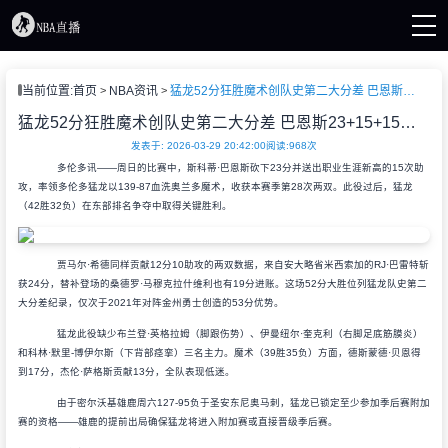
页
当前位置:
首页
NBA资讯
猛龙52分狂胜魔术创队史第二大分差 巴恩斯23+15+15助攻创新高
直播
直播
猛龙52分狂胜魔术创队史第二大分差 巴恩斯23+15+15助攻创新高
A新闻
发表于: 2026-03-29 20:42:00
阅读:
968次
A录像
多伦多讯——周日的比赛中，斯科蒂·巴恩斯砍下23分并送出职业生涯新高的15次助
攻，率领多伦多猛龙以139-87血洗奥兰多魔术，收获本赛季第28次两双。此役过后，猛龙
（42胜32负）在东部排名争夺中取得关键胜利。
贾马尔·希德同样贡献12分10助攻的两双数据，来自安大略省米西索加的RJ·巴雷特斩
获24分，替补登场的桑德罗·马穆克拉什维利也有19分进账。这场52分大胜位列猛龙队史第二
大分差纪录，仅次于2021年对阵金州勇士创造的53分优势。
猛龙此役缺少布兰登·英格拉姆（脚跟伤势）、伊曼纽尔·奎克利（右脚足底筋膜炎）
和科林·默里-博伊尔斯（下背部痉挛）三名主力。魔术（39胜35负）方面，德斯蒙德·贝恩得
到17分，杰伦·萨格斯贡献13分，全队表现低迷。
由于密尔沃基雄鹿周六127-95负于圣安东尼奥马刺，猛龙已锁定至少参加季后赛附加
赛的资格——雄鹿的提前出局确保猛龙将进入附加赛或直接晋级季后赛。