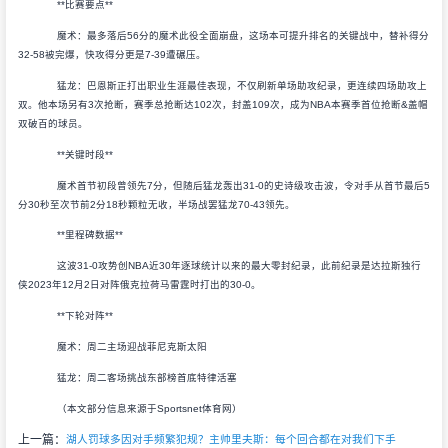
**比赛要点**
魔术：最多落后56分的魔术此役全面崩盘，这场本可提升排名的关键战中，替补得分
32-58被完爆，快攻得分更是7-39遭碾压。
猛龙：巴恩斯正打出职业生涯最佳表现，不仅刷新单场助攻纪录，更连续四场助攻上
双。他本场另有3次抢断，赛季总抢断达102次，封盖109次，成为NBA本赛季首位抢断&盖帽
双破百的球员。
**关键时段**
魔术首节初段曾领先7分，但随后猛龙轰出31-0的史诗级攻击波，令对手从首节最后5
分30秒至次节前2分18秒颗粒无收，半场战罢猛龙70-43领先。
**里程碑数据**
这波31-0攻势创NBA近30年逐球统计以来的最大零封纪录，此前纪录是达拉斯独行
侠2023年12月2日对阵俄克拉荷马雷霆时打出的30-0。
**下轮对阵**
魔术：周二主场迎战菲尼克斯太阳
猛龙：周二客场挑战东部榜首底特律活塞
（本文部分信息来源于Sportsnet体育网）
上一篇：
湖人罚球多因对手频繁犯规？主帅里夫斯：每个回合都在对我们下手