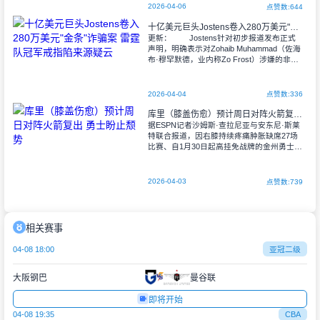
2026-04-06
点赞数:644
十亿美元巨头Jostens卷入280万美元"金条"诈骗案 雷霆队冠军戒指陷来源疑云
更新： Jostens针对初步报道发布正式
声明，明确表示对Zohaib Muhammad（佐海
布·穆罕默德，业内称Zo Frost）涉嫌的非法
活动毫不知情。"Jostens及其下属部门T
2026-04-04
点赞数:336
库里（膝盖伤愈）预计周日对阵火箭复出 勇士盼止颓势
据ESPN记者沙姆斯·查拉尼亚与安东尼·斯莱
特联合报道，因右膝持续疼痛肿胀缺席27场
比赛、自1月30日起高挂免战牌的金州勇士队
巨星斯蒂芬·库里，预计将在本周日对阵前队
友凯文·杜兰特领衔的休斯顿火箭
2026-04-03
点赞数:739
相关赛事
04-08 18:00
亚冠二级
大阪钢巴
曼谷联
即将开始
04-08 19:35
CBA