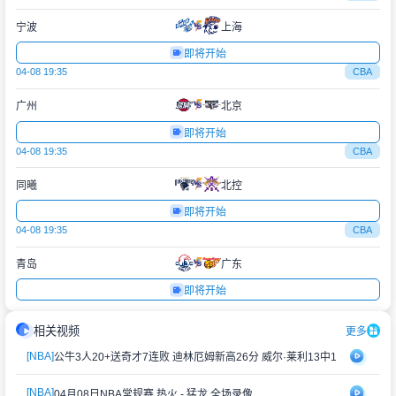
宁波
上海
即将开始
04-08 19:35
CBA
广州
北京
即将开始
04-08 19:35
CBA
同曦
北控
即将开始
04-08 19:35
CBA
青岛
广东
即将开始
相关视频
更多
[NBA]
公牛3人20+送奇才7连败 迪林厄姆新高26分 威尔·莱利13中1
[NBA]
04月08日NBA常规赛 热火 - 猛龙 全场录像