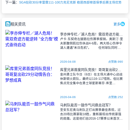
下一篇：
SGA狂砍30分率雷霆111-100力克尼克斯 稳居西部榜首保季后赛主场优势
相关资讯
更多
李亦伸专栏／湖人危局！需双奇迹方能逆转 "全力詹"模式亟待启动
卢卡·东契奇左腿筋拉伤赛季报销，奥斯汀·里
夫斯腹侧肌拉伤休战4-6周，两大核心伤停令
湖人遭遇"末日危机"。 任何球队同时失
去第一、第二得分点兼组织核心都堪称灭顶
之灾。参照2025年3月独
2026-04-08
点赞数:990
库里兄弟首度同队竞技！哥哥复出砍29分动情告白：梦想成真
金州勇士队今日（6日）在主场大通中心迎战
休斯顿火箭队，最终以116-117惜败。但比赛
焦点完全集中在勇士球星斯蒂芬·库里
（Stephen Curry）伤愈复出，以及他与弟弟
塞斯·库里（Seth C
2026-04-06
点赞数:252
马刺队能否一鼓作气问鼎总冠军？
圣安东尼奥马刺队正打出赛季最佳表现，过
去20场比赛豪取18胜，重新展现出传统豪强
的底蕴。这是他们自2016-17赛季以来首次重
返50胜俱乐部，球队的讨论热度已转向更严
肃的话题。 这支马刺