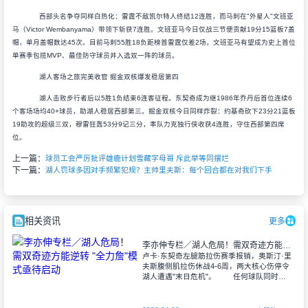
西部头名争夺同样白热化：雷霆不敌凯尔特人终结12连胜，而马刺在"外星人"文班亚
马（Victor Wembanyama）带领下斩获7连胜。文班亚马今日仅战三节便贡献19分15篮板7盖
帽，单月盖帽数达45次。目前马刺55胜18负距榜首雷霆仅差2场，文班亚马有望成为史上首位
单赛季包揽MVP、最佳防守球员并入选双一阵的球员。
湖人客场之旅完美收官 掘金双核爆发稳居第四
湖人击败步行者后以5胜1负结束6连客征程。东契奇成为继1986年乔丹后首位连续6
个客场场均40+球员，助湖人稳居西部第三。掘金双核今日同样炸裂：约基奇砍下23分21篮板
19助攻的超级三双，穆雷狂轰53分9记三分，率队力克独行侠收获4连胜，守住西部第四席
位。
上一篇：
球员工会严厉批评雄鹿计划雪藏字母哥 斥此举等同摆烂
下一篇：
湖人罚球多因对手频繁犯规？主帅里夫斯：每个回合都在对我们下手
相关资讯
更多
李亦伸专栏／湖人危局！需双奇迹方能逆转 "全力詹"模式亟待启动
卢卡·东契奇左腿筋拉伤赛季报销，奥斯汀·里
夫斯腹侧肌拉伤休战4-6周，两大核心伤停令
湖人遭遇"末日危机"。 任何球队同时失
去第一、第二得分点兼组织核心都堪称灭顶
之灾。参照2025年3月独