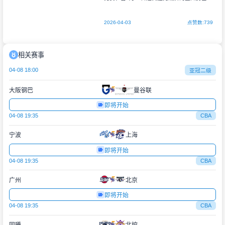
巨星斯蒂芬·库里，预计将在本周日对阵前队
友凯文·杜兰特领衔的休斯顿火箭
2026-04-03
点赞数:739
相关赛事
04-08 18:00
亚冠二级
大阪钢巴
曼谷联
即将开始
04-08 19:35
CBA
宁波
上海
即将开始
04-08 19:35
CBA
广州
北京
即将开始
04-08 19:35
CBA