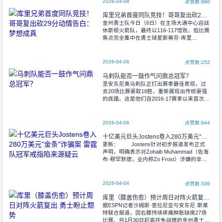
2026-04-08
点赞数:990
库里兄弟首度同队竞技！哥哥复出砍29分动情告白：梦想成真
金州勇士队今日（6日）在主场大通中心迎战
休斯顿火箭队，最终以116-117惜败。但比赛
焦点完全集中在勇士球星斯蒂芬·库里
（Stephen Curry）伤愈复出，以及他与弟弟
塞斯·库里（Seth C
2026-04-06
点赞数:252
马刺队能否一鼓作气问鼎总冠军？
圣安东尼奥马刺队正打出赛季最佳表现，过
去20场比赛豪取18胜，重新展现出传统豪强
的底蕴。这是他们自2016-17赛季以来首次重
返50胜俱乐部，球队的讨论热度已转向更严
肃的话题。 这支马刺
2026-04-06
点赞数:644
十亿美元巨头Jostens卷入280万美元"金条"诈骗案 雷霆队冠军戒指陷来源疑云
更新： Jostens针对初步报道发布正式
声明，明确表示对Zohaib Muhammad（佐海
布·穆罕默德，业内称Zo Frost）涉嫌的非法
活动毫不知情。"Jostens及其下属部门T
2026-04-04
点赞数:336
库里（膝盖伤愈）预计周日对阵火箭复出 勇士盼止颓势
据ESPN记者沙姆斯·查拉尼亚与安东尼·斯莱
特联合报道，因右膝持续疼痛肿胀缺席27场
比赛、自1月30日起高挂免战牌的金州勇士队