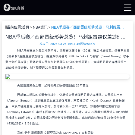
页
当前位置:
首页
NBA资讯
NBA季后赛／西部晋级形势总览！马刺距雷霆仅差2场 火箭卡位战遭史诗级逆转
直播
直播
NBA季后赛／西部晋级形势总览！马刺距雷霆仅差2场 火箭卡位战遭史诗级逆转
A新闻
发表于: 2026-03-26 15:11:46
阅读:
586次
A录像
NBA常规赛进入最后冲刺阶段，西部赛区在今日（26日）赛后格局骤变。圣安东尼奥
马刺豪取7连胜直逼联盟榜首；掘金双核约基奇（Nikola Jokic）与穆雷（Jamal Murray）联手
轰出创纪录表现；而休斯顿火箭在加时赛领先13分的大好局面下，竟被明尼苏达森林狼打出
15:0攻击波逆转，创下联盟近29年最耻辱失利纪录。
火箭遭遇黑色之夜！加时领先13分惨遭翻盘 29年首现
西部第二梯队的关键卡位战中，休斯顿火箭对阵明尼苏达森林狼。火箭核心申京
（Alperen Sengun）拼到嘴唇流血展现顽强斗志，末节杜兰特（Kevin Durant）致命失误
后，申京关键封盖将比赛拖入加时。加时赛火箭一度13:0领先，却遭森林狼在爱德华兹
（Anthony Edwards）率领下回敬15:0绝地反击。据统计，过去29赛季加时赛领先10分的球
队战绩为180胜0负，火箭此役成为历史首支被翻盘球队。此战后森林狼45胜28负领先火箭
（43胜29负）1.5个胜场。
马刺7连胜紧逼雷霆 文班亚马冲击"MVP+DPOY"双料荣誉