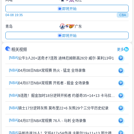
同曦
北控
即将开始
04-08 19:35
CBA
青岛
广东
即将开始
相关视频
更多
[NBA]
公牛3人20+送奇才7连败 迪林厄姆新高26分 威尔·莱利13中1
[NBA]
04月08日NBA常规赛 热火 - 猛龙 全场录像
[NBA]
04月07日NBA常规赛 开拓者 - 掘金 全场录像
[NBA]
9连胜！掘金加时18分逆转开拓者 约基奇35+14+13 卡马拉30分
[NBA]
骑士17分逆转灰熊 莫布里22+6 灰熊29个三分平历史纪录
[NBA]
04月07日NBA常规赛 76人 - 马刺 全场录像
[NBA]
马刺击退76人！文班&17+5&伤退 卡斯尔19+11+13 恩比德34+12