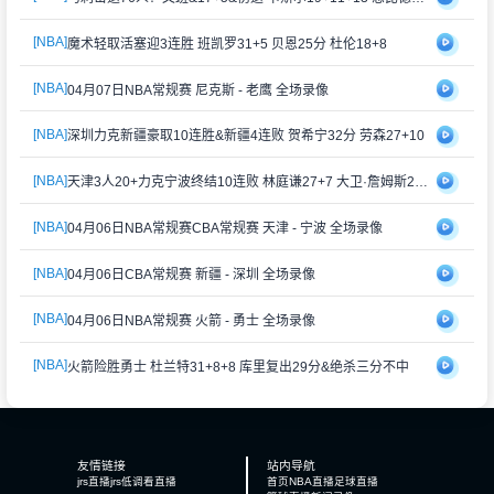
[NBA]
魔术轻取活塞迎3连胜 班凯罗31+5 贝恩25分 杜伦18+8
[NBA]
04月07日NBA常规赛 尼克斯 - 老鹰 全场录像
[NBA]
深圳力克新疆豪取10连胜&新疆4连败 贺希宁32分 劳森27+10
[NBA]
天津3人20+力克宁波终结10连败 林庭谦27+7 大卫·詹姆斯22+9
[NBA]
04月06日NBA常规赛CBA常规赛 天津 - 宁波 全场录像
[NBA]
04月06日CBA常规赛 新疆 - 深圳 全场录像
[NBA]
04月06日NBA常规赛 火箭 - 勇士 全场录像
[NBA]
火箭险胜勇士 杜兰特31+8+8 库里复出29分&绝杀三分不中
友情链接
站内导航
jrs直播
jrs低调看直播
首页
NBA直播
足球直播