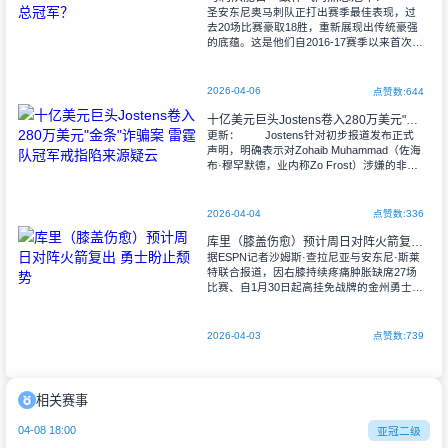
圣安东尼奥马刺队正打出赛季最佳表现，过
去20场比赛豪取18胜，重新展现出传统豪强
的底蕴。这是他们自2016-17赛季以来首次重
返50胜俱乐部，球队的讨论热度已转向更严
肃的话题。 这支马刺
2026-04-06
点赞数:644
十亿美元巨头Jostens卷入280万美元"金条"诈骗案 雷霆队冠军戒指陷来源疑云
更新： Jostens针对初步报道发布正式
声明，明确表示对Zohaib Muhammad（佐海
布·穆罕默德，业内称Zo Frost）涉嫌的非法
活动毫不知情。"Jostens及其下属部门T
2026-04-04
点赞数:336
库里（膝盖伤愈）预计周日对阵火箭复出 勇士盼止颓势
据ESPN记者沙姆斯·查拉尼亚与安东尼·斯莱
特联合报道，因右膝持续疼痛肿胀缺席27场
比赛、自1月30日起高挂免战牌的金州勇士队
巨星斯蒂芬·库里，预计将在本周日对阵前队
友凯文·杜兰特领衔的休斯顿火箭
2026-04-03
点赞数:739
相关赛事
04-08 18:00
亚冠二级