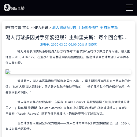
页
当前位置:
首页
NBA资讯
湖人罚球多因对手频繁犯规？主帅里夫斯：每个回合都在对我们下手
直播
直播
湖人罚球多因对手频繁犯规？主帅里夫斯：每个回合都在对我们下手
A新闻
发表于: 2026-03-29 06:00:00
阅读:
585次
A录像
针对外界长期质疑洛杉矶湖人队获得裁判"哨音优待"及罚球次数过多的问题，湖人主
帅里夫斯（JJ Redick）在迎战布鲁克林篮网赛后强硬回应，指出球队高罚球数源于对手防不
住只能犯规。
数据显示，湖人本赛季场均罚球数高居NBA第二。里夫斯驳斥这种脱离比赛实际的批
评："总有人说'湖人罚球多'，但这是各队防守策略导致的——他们几乎每个回合都在犯规，今
天篮网也不例外。"
湖人阵中云集造犯规高手：东契奇（Luka Doncic）是联盟最擅长制造身体接触的球
员之一；勒布朗·詹姆斯（LeBron James）多年来冲击篮筐的对抗性总能博得哨声；奥斯汀·
里夫斯（Austin Reaves）近期在造犯规技术上的精进更强化了球队攻势。
但罚球优势未能完全转化为胜势——湖人罚球命中率仅列联盟倒数第七，这一短板可
能成为季后赛隐患。