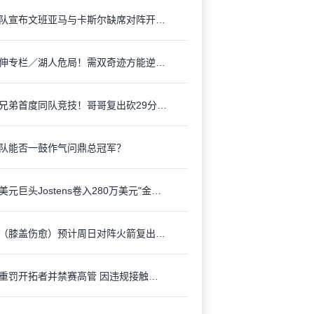
马刺队宣布文班亚马与卡斯尔缺席对阵开拓者之战
李亦伸专栏／湖人危局！需双奇迹方能逆转 "全力詹"模式亟待启动
库里兄弟首度同队竞技！哥哥复出砍29分动情告白：梦想成真
队能否一鼓作气问鼎总冠军？
十亿美元巨头Jostens卷入280万美元"金条"诈骗案 雷霆队冠军戒指陷来源疑云
库里（膝盖伤愈）预计周日对阵火箭复出 勇士盼止颓势
NBA重罚开拓者并禁赛高管 因违规接触中国新秀杨瀚森