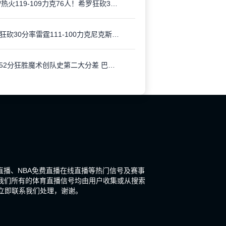
NBA/热火119-109力克76人！希罗狂砍30分 东部排名争夺白热化
SGA狂砍30分率雷霆111-100力克尼克斯 稳居西部榜首保季后赛主场优势
猛龙52分狂胜魔术创队史第二大分差 巴恩斯23+15+15助攻创新高
清直播、NBA免费直播在线直播等热门信号及赛事
。我们所有的体育直播信号均由用户收集或从搜索
立即联系我们处理，谢谢。