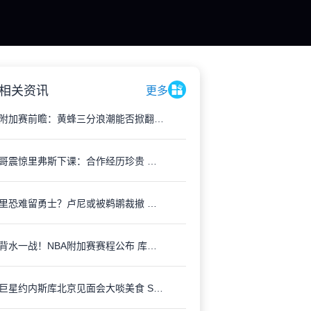
相关资讯
更多
NBA附加赛前瞻：黄蜂三分浪潮能否掀翻附加赛王者热火？
字母哥震惊里弗斯下课：合作经历珍贵 雄鹿休赛期或迎巨变
小库里恐难留勇士？卢尼或被鹈鹕裁撤 队媒冷峻分析阵容洗牌
勇士背水一战！NBA附加赛赛程公布 库里冲击“老十传奇”难度爆表
女篮巨星约内斯库北京见面会大啖美食 Sabrina 4代签名鞋首度亮相