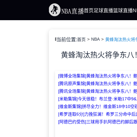
首页
足球直播
篮球直播
N
NBA
当前位置:
首页
黄蜂淘汰热火将争
黄蜂淘汰热火将争东八！
[微博全场集锦]黄蜂淘汰热火将争东八！鲍
[腾讯原声集锦]黄蜂淘汰热火将争东八！鲍
[腾讯全场集锦]黄蜂淘汰热火将争东八！鲍
[米勒集锦]今天很稳！布兰登·米勒17中9&
[维金斯集锦]拼尽全力！维金斯18中10空砍
[希罗连取6分]力挽狂澜！希罗三分命中后
[阿德巴约受伤]三球用手扒阿德巴约脚后